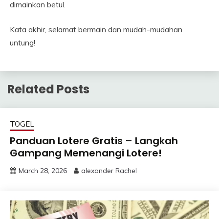
dimainkan betul.
Kata akhir, selamat bermain dan mudah-mudahan
untung!
Related Posts
TOGEL
Panduan Lotere Gratis – Langkah
Gampang Memenangi Lotere!
March 28, 2026
alexander Rachel