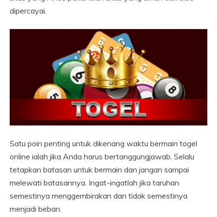
dipercayai.
Satu poin penting untuk dikenang waktu bermain togel
online ialah jika Anda harus bertanggungjawab. Selalu
tetapkan batasan untuk bermain dan jangan sampai
melewati batasannya. Ingat-ingatlah jika taruhan
semestinya menggembirakan dan tidak semestinya
menjadi beban.