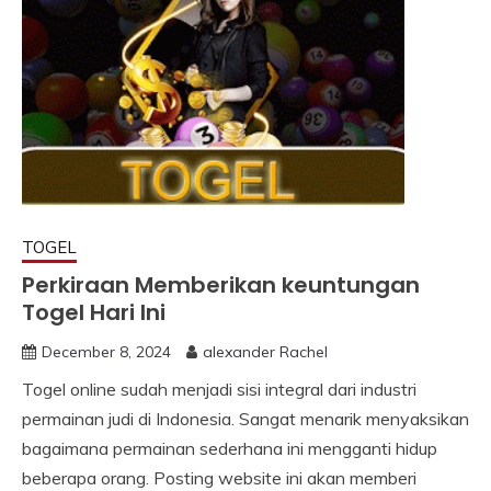
TOGEL
Perkiraan Memberikan keuntungan
Togel Hari Ini
December 8, 2024
alexander Rachel
Togel online sudah menjadi sisi integral dari industri
permainan judi di Indonesia. Sangat menarik menyaksikan
bagaimana permainan sederhana ini mengganti hidup
beberapa orang. Posting website ini akan memberi