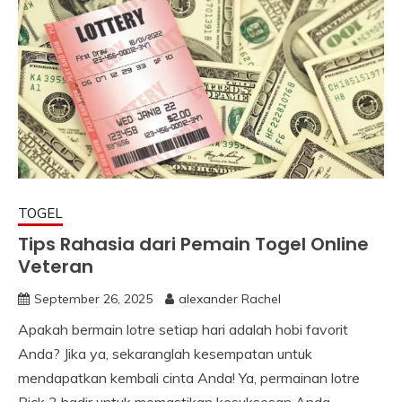
TOGEL
Tips Rahasia dari Pemain Togel Online
Veteran
September 26, 2025
alexander Rachel
Apakah bermain lotre setiap hari adalah hobi favorit
Anda? Jika ya, sekaranglah kesempatan untuk
mendapatkan kembali cinta Anda! Ya, permainan lotre
Pick 3 hadir untuk memastikan kesuksesan Anda,