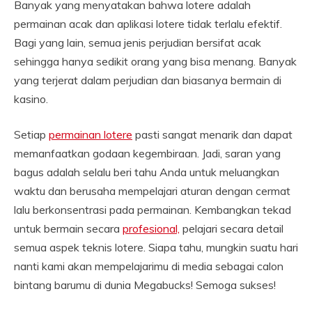
Banyak yang menyatakan bahwa lotere adalah
permainan acak dan aplikasi lotere tidak terlalu efektif.
Bagi yang lain, semua jenis perjudian bersifat acak
sehingga hanya sedikit orang yang bisa menang. Banyak
yang terjerat dalam perjudian dan biasanya bermain di
kasino.
Setiap
permainan lotere
pasti sangat menarik dan dapat
memanfaatkan godaan kegembiraan. Jadi, saran yang
bagus adalah selalu beri tahu Anda untuk meluangkan
waktu dan berusaha mempelajari aturan dengan cermat
lalu berkonsentrasi pada permainan. Kembangkan tekad
untuk bermain secara
profesional,
pelajari secara detail
semua aspek teknis lotere. Siapa tahu, mungkin suatu hari
nanti kami akan mempelajarimu di media sebagai calon
bintang barumu di dunia Megabucks! Semoga sukses!