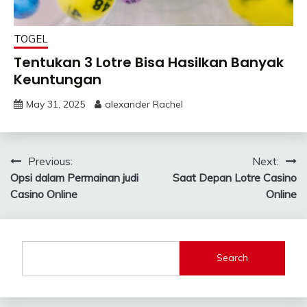
TOGEL
Tentukan 3 Lotre Bisa Hasilkan Banyak
Keuntungan
May 31, 2025
alexander Rachel
Post
Previous:
Next:
Opsi dalam Permainan judi
Saat Depan Lotre Casino
navigation
Casino Online
Online
Search