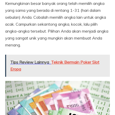
Kemungkinan besar banyak orang telah memilih angka
yang sama yang berada di rentang 1-31 (hari dalam
sebulan) Anda. Cobalah memilih angka lain untuk angka
acak. Campurkan sekantong angka, kocok, lalu pilih
angka-angka tersebut. Pilihan Anda akan menjadi angka
yang sangat unik yang mungkin akan membuat Anda
menang.
Tips Review Lainnya
Teknik Bermain Poker Slot
Eropa