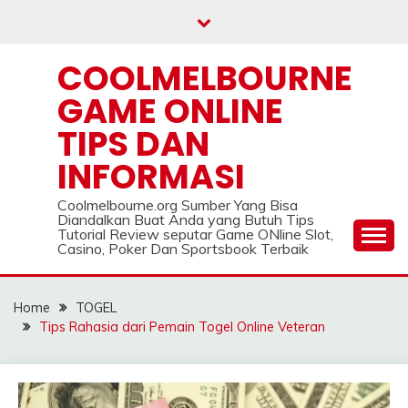
Skip
to
content
COOLMELBOURNE
GAME ONLINE
TIPS DAN
INFORMASI
Coolmelbourne.org Sumber Yang Bisa
Diandalkan Buat Anda yang Butuh Tips
Tutorial Review seputar Game ONline Slot,
Casino, Poker Dan Sportsbook Terbaik
Home
TOGEL
Tips Rahasia dari Pemain Togel Online Veteran