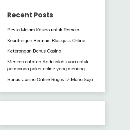
Recent Posts
Pesta Malam Kasino untuk Remaja
Keuntungan Bermain Blackjack Online
Keterangan Bonus Casino
Mencari catatan Anda ialah kunci untuk
permainan poker online yang menang
Bonus Casino Online Bagus Di Mana Saja