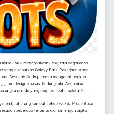
Online untuk menghasilkan uang, tapi bagaimana
n yang disebutkan Galaxy Balls. Pekerjaan Anda
rurut. Sesudah Anda percaya mengenai langkah
jejeran design khusus. Kadangkala, Anda bisa
u angka di roda yang berputar-putar sekitar 2-4.
ang membuat orang kembali setiap waktu. Prosentase
Sesudah beberapa tertentu diambil lengan digital