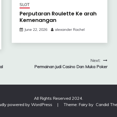
SLOT
Perputaran Roulette Ke arah
Kemenangan
June 22, 2026
alexander Rachel
Next:
al
Permainan judi Casino Dan Muka Poker
All Rights Reserved 2024.
udly powered by WordPress
|
Theme: Fairy by
Candid Th