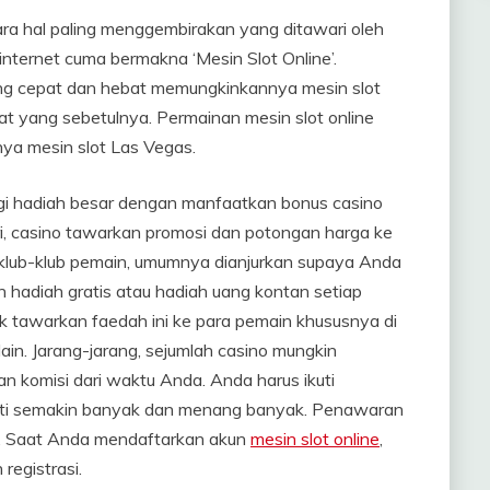
ara hal paling menggembirakan yang ditawari oleh
 internet cuma bermakna ‘Mesin Slot Online’.
ang cepat dan hebat memungkinkannya mesin slot
arat yang sebetulnya. Permainan mesin slot online
ya mesin slot Las Vegas.
ngi hadiah besar dengan manfaatkan bonus casino
ari, casino tawarkan promosi dan potongan harga ke
 klub-klub pemain, umumnya dianjurkan supaya Anda
 hadiah gratis atau hadiah uang kontan setiap
uk tawarkan faedah ini ke para pemain khususnya di
lain. Jarang-jarang, sejumlah casino mungkin
 komisi dari waktu Anda. Anda harus ikuti
ati semakin banyak dan menang banyak. Penawaran
ine. Saat Anda mendaftarkan akun
mesin slot online
,
registrasi.