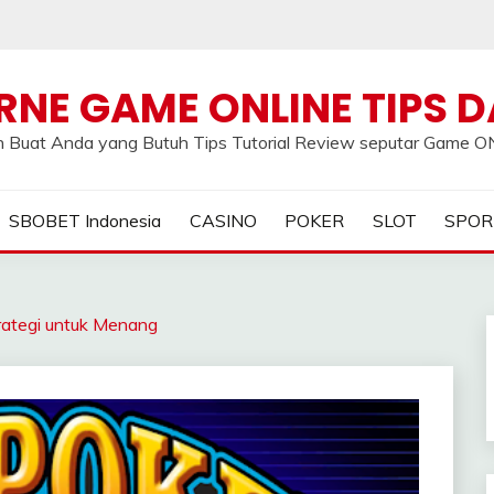
NE GAME ONLINE TIPS D
 Buat Anda yang Butuh Tips Tutorial Review seputar Game ONl
SBOBET Indonesia
CASINO
POKER
SLOT
SPOR
rategi untuk Menang