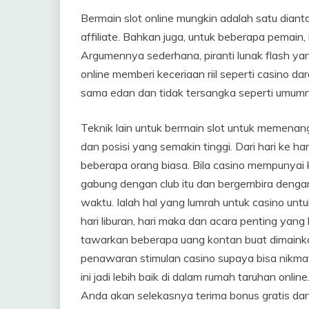
Bermain slot online mungkin adalah satu diant
affiliate. Bahkan juga, untuk beberapa pemain,
Argumennya sederhana, piranti lunak flash y
online memberi keceriaan riil seperti casino d
sama edan dan tidak tersangka seperti umumn
Teknik lain untuk bermain slot untuk memena
dan posisi yang semakin tinggi. Dari hari ke h
beberapa orang biasa. Bila casino mempunyai
gabung dengan club itu dan bergembira dengan
waktu. Ialah hal yang lumrah untuk casino unt
hari liburan, hari maka dan acara penting yang 
tawarkan beberapa uang kontan buat dimainkan
penawaran stimulan casino supaya bisa nikm
ini jadi lebih baik di dalam rumah taruhan onl
Anda akan selekasnya terima bonus gratis dan 