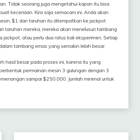
rkan. Tidak seorang juga mengetahui kapan itu bisa
buat keceriaan. Kira saja semacam ini, Anda akan
in, $1 dari taruhan itu ditempatkan ke jackpot
 dari taruhan mereka, mereka akan menelusuri tambang
 jackpot, atau perlu dua ratus kali eksperimen. Setiap
alam tambang emas yang semakin lebih besar.
h hasil besar pada proses ini, karena itu yang
a berbentuk permainan mesin 3 gulungan dengan 3
kemenangan sampai $250.000. Jumlah minimal untuk