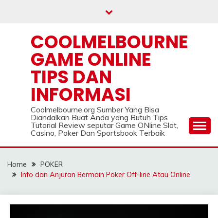
Skip
to
content
COOLMELBOURNE
GAME ONLINE
TIPS DAN
INFORMASI
Coolmelbourne.org Sumber Yang Bisa
Diandalkan Buat Anda yang Butuh Tips
Tutorial Review seputar Game ONline Slot,
Casino, Poker Dan Sportsbook Terbaik
Home
POKER
Info dan Anjuran Bermain Poker Off-line Atau Online