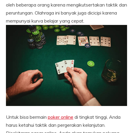
oleh beberapa orang karena mengikutsertakan taktik dan
peruntungan. Olahraga ini banyak juga dicicipi karena
mempunyai kurva belajar yang cepat.
Untuk bisa bermain
poker online
di tingkat tinggi, Anda
harus ketahui taktik dan pergerakan kelanjutan.
Disekitaran pasar online, Anda akan temukan peluang