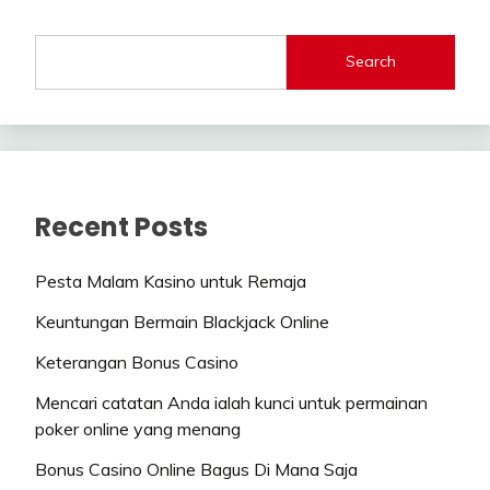
Search
Recent Posts
Pesta Malam Kasino untuk Remaja
Keuntungan Bermain Blackjack Online
Keterangan Bonus Casino
Mencari catatan Anda ialah kunci untuk permainan
poker online yang menang
Bonus Casino Online Bagus Di Mana Saja