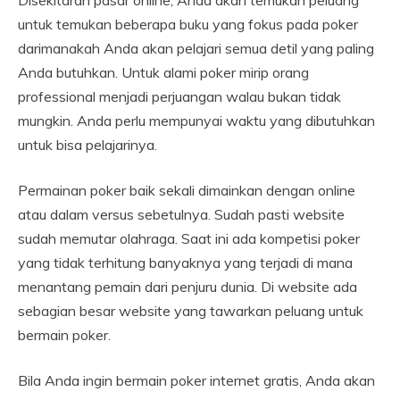
untuk temukan beberapa buku yang fokus pada poker
darimanakah Anda akan pelajari semua detil yang paling
Anda butuhkan. Untuk alami poker mirip orang
professional menjadi perjuangan walau bukan tidak
mungkin. Anda perlu mempunyai waktu yang dibutuhkan
untuk bisa pelajarinya.
Permainan poker baik sekali dimainkan dengan online
atau dalam versus sebetulnya. Sudah pasti website
sudah memutar olahraga. Saat ini ada kompetisi poker
yang tidak terhitung banyaknya yang terjadi di mana
menantang pemain dari penjuru dunia. Di website ada
sebagian besar website yang tawarkan peluang untuk
bermain poker.
Bila Anda ingin bermain poker internet gratis, Anda akan