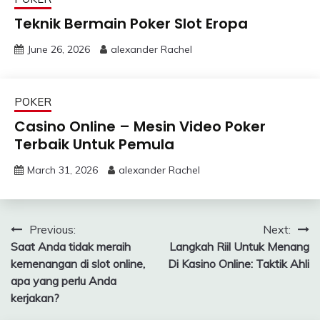
Teknik Bermain Poker Slot Eropa
June 26, 2026
alexander Rachel
POKER
Casino Online – Mesin Video Poker
Terbaik Untuk Pemula
March 31, 2026
alexander Rachel
Post
Previous:
Next:
Saat Anda tidak meraih
Langkah Riil Untuk Menang
navigation
kemenangan di slot online,
Di Kasino Online: Taktik Ahli
apa yang perlu Anda
kerjakan?