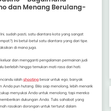
ino dan Menang Berulang-
ni, sudah pasti, satu diantara kota yang sangat
at?) Ini betul-betul satu diantara yang dari tipe.
aksikan di mana juga.
 keluar dan mengganti pengalaman permainan judi
 berlebih hingga temukan mati rasa dari hati.
encandu ialah
shooting
besar untuk ego, banyak
 Anda pun hutang. Bila siap menolong, lebih menarik
cukup menyukai Anda untuk menolong, tapi mereka
memberikan dukungan Anda. Tulis sahabat yang
nah rasakan dorongan untuk terturut dalam