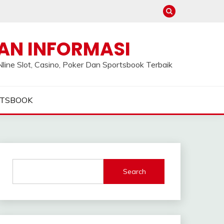
AN INFORMASI
ine Slot, Casino, Poker Dan Sportsbook Terbaik
TSBOOK
Search