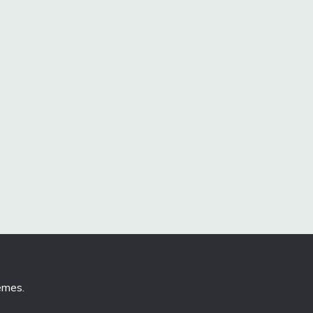
emes
.