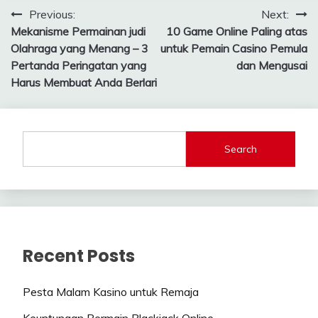
Post
Previous:
Next:
Mekanisme Permainan judi
10 Game Online Paling atas
navigation
Olahraga yang Menang – 3
untuk Pemain Casino Pemula
Pertanda Peringatan yang
dan Mengusai
Harus Membuat Anda Berlari
Search
Recent Posts
Pesta Malam Kasino untuk Remaja
Keuntungan Bermain Blackjack Online