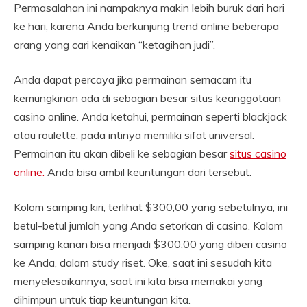
Permasalahan ini nampaknya makin lebih buruk dari hari
ke hari, karena Anda berkunjung trend online beberapa
orang yang cari kenaikan “ketagihan judi”.
Anda dapat percaya jika permainan semacam itu
kemungkinan ada di sebagian besar situs keanggotaan
casino online. Anda ketahui, permainan seperti blackjack
atau roulette, pada intinya memiliki sifat universal.
Permainan itu akan dibeli ke sebagian besar
situs casino
online.
Anda bisa ambil keuntungan dari tersebut.
Kolom samping kiri, terlihat $300,00 yang sebetulnya, ini
betul-betul jumlah yang Anda setorkan di casino. Kolom
samping kanan bisa menjadi $300,00 yang diberi casino
ke Anda, dalam study riset. Oke, saat ini sesudah kita
menyelesaikannya, saat ini kita bisa memakai yang
dihimpun untuk tiap keuntungan kita.