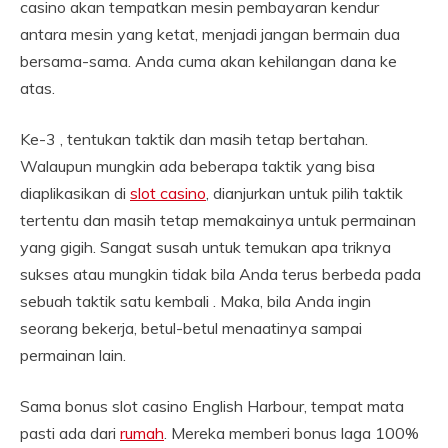
casino akan tempatkan mesin pembayaran kendur
antara mesin yang ketat, menjadi jangan bermain dua
bersama-sama. Anda cuma akan kehilangan dana ke
atas.
Ke-3 , tentukan taktik dan masih tetap bertahan.
Walaupun mungkin ada beberapa taktik yang bisa
diaplikasikan di
slot casino
, dianjurkan untuk pilih taktik
tertentu dan masih tetap memakainya untuk permainan
yang gigih. Sangat susah untuk temukan apa triknya
sukses atau mungkin tidak bila Anda terus berbeda pada
sebuah taktik satu kembali . Maka, bila Anda ingin
seorang bekerja, betul-betul menaatinya sampai
permainan lain.
Sama bonus slot casino English Harbour, tempat mata
pasti ada dari
rumah
. Mereka memberi bonus laga 100%