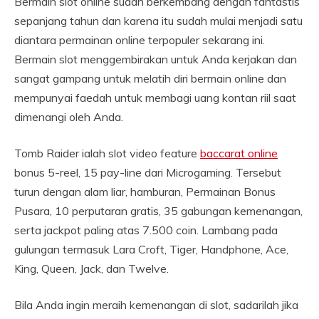
Bermain slot online sudah berkembang dengan fantastis
sepanjang tahun dan karena itu sudah mulai menjadi satu
diantara permainan online terpopuler sekarang ini.
Bermain slot menggembirakan untuk Anda kerjakan dan
sangat gampang untuk melatih diri bermain online dan
mempunyai faedah untuk membagi uang kontan riil saat
dimenangi oleh Anda.
Tomb Raider ialah slot video feature
baccarat online
bonus 5-reel, 15 pay-line dari Microgaming. Tersebut
turun dengan alam liar, hamburan, Permainan Bonus
Pusara, 10 perputaran gratis, 35 gabungan kemenangan,
serta jackpot paling atas 7.500 coin. Lambang pada
gulungan termasuk Lara Croft, Tiger, Handphone, Ace,
King, Queen, Jack, dan Twelve.
Bila Anda ingin meraih kemenangan di slot, sadarilah jika