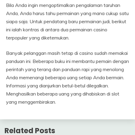
Bila Anda ingin mengoptimalkan pengalaman taruhan
Anda, Anda harus tahu permainan yang mana cukup satu
siapa saja. Untuk pendatang baru permainan judi, berikut
ini ialah kontras di antara dua permainan casino
terpopuler yang diketemukan.
Banyak pelanggan masih tetap di casino sudah memakai
panduan ini. Beberapa buku ini membantu pemain dengan
perintah yang terang dan panduan rapi yang menolong
Anda memenangi beberapa uang setiap Anda bermain.
Informasi yang dianjurkan betul-betul dilegalkan.
Menghasilkan beberapa uang yang dihabiskan di slot
yang menggembirakan.
Related Posts