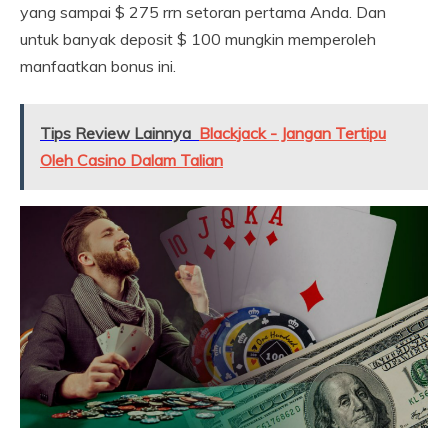
yang sampai $ 275 rrn setoran pertama Anda. Dan
untuk banyak deposit $ 100 mungkin memperoleh
manfaatkan bonus ini.
Tips Review Lainnya
Blackjack - Jangan Tertipu
Oleh Casino Dalam Talian