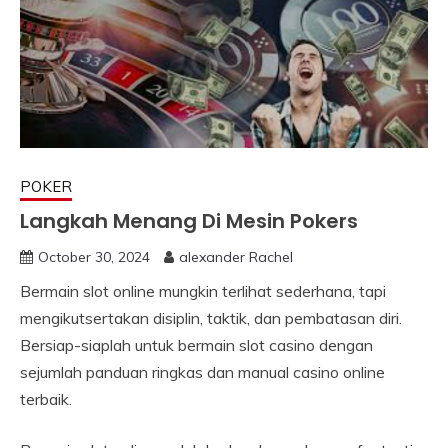
POKER
Langkah Menang Di Mesin Pokers
October 30, 2024
alexander Rachel
Bermain slot online mungkin terlihat sederhana, tapi
mengikutsertakan disiplin, taktik, dan pembatasan diri.
Bersiap-siaplah untuk bermain slot casino dengan
sejumlah panduan ringkas dan manual casino online
terbaik.