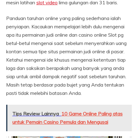
mesin latihan
slot video
lima gulungan dan 31 baris.
Panduan taruhan online yang paling sederhana ialah
penyiapan. Kacaukan mempelajari lebih dulu mengenai
apa itu permainan judi online dan casino online Slot pg
betul-betul mengenai saat sebelum menyerahkan uang
kontan semua tipe situs permainan judi online di pasar.
Ketahui mengenai ide khusus mengenai ketentuan tiap
laga dan saksikan berapakah uang banyak yang anda
siap untuk ambil dampak negatif saat sebelum taruhan.
Masih tetap berdasar pada bujet yang Anda tentukan
pasti tidak melebihi batasan Anda.
Tips Review Lainnya
10 Game Online Paling atas
untuk Pemain Casino Pemula dan Mengusai