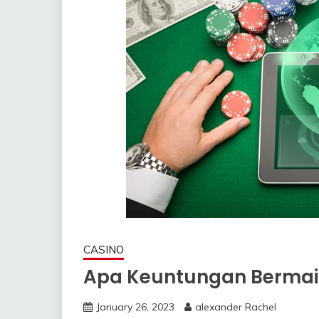
CASINO
Apa Keuntungan Bermain
January 26, 2023
alexander Rachel