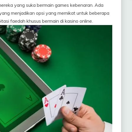
 mereka yang suka bermain games kebenaran. Ada
 yang menjadikan opsi yang memikat untuk beberapa
itasi faedah khusus bermain di kasino online.