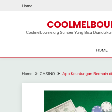
Skip
Home
to
content
COOLMELBOUR
Coolmelbourne.org Sumber Yang Bisa Diandalkan
HOME
Home
CASINO
Apa Keuntungan Bermain di