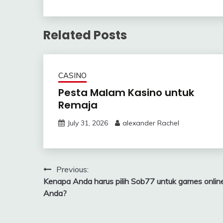
Related Posts
CASINO
Pesta Malam Kasino untuk
Remaja
July 31, 2026
alexander Rachel
Post
Previous:
Kenapa Anda harus pilih Sob77 untuk games onlin
navigation
Anda?