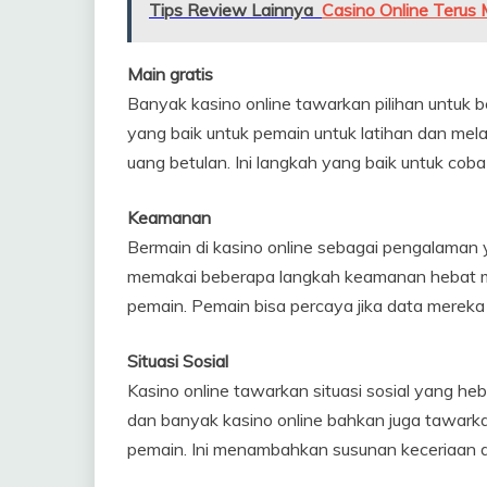
Tips Review Lainnya
Casino Online Terus
Main gratis
Banyak kasino online tawarkan pilihan untuk b
yang baik untuk pemain untuk latihan dan mel
uang betulan. Ini langkah yang baik untuk cob
Keamanan
Bermain di kasino online sebagai pengalaman
memakai beberapa langkah keamanan hebat me
pemain. Pemain bisa percaya jika data mereka 
Situasi Sosial
Kasino online tawarkan situasi sosial yang he
dan banyak kasino online bahkan juga tawarkan
pemain. Ini menambahkan susunan keceriaan d