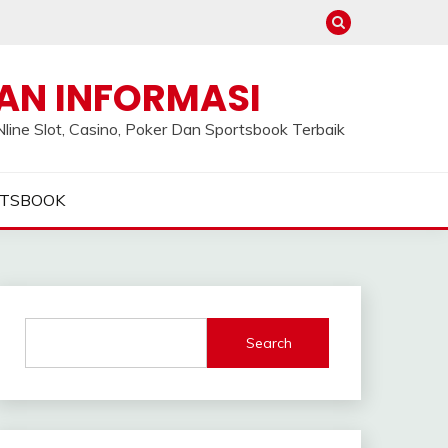
AN INFORMASI
ine Slot, Casino, Poker Dan Sportsbook Terbaik
TSBOOK
Search