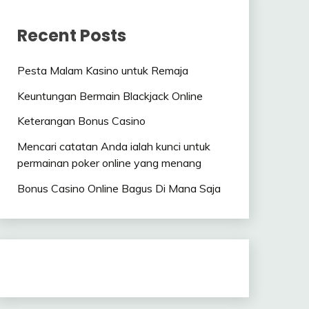
Recent Posts
Pesta Malam Kasino untuk Remaja
Keuntungan Bermain Blackjack Online
Keterangan Bonus Casino
Mencari catatan Anda ialah kunci untuk
permainan poker online yang menang
Bonus Casino Online Bagus Di Mana Saja