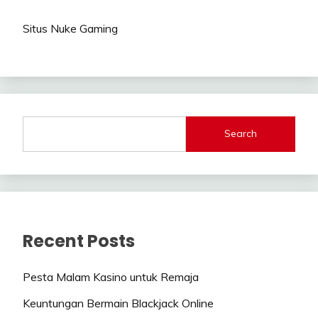
Situs Nuke Gaming
Search
Recent Posts
Pesta Malam Kasino untuk Remaja
Keuntungan Bermain Blackjack Online