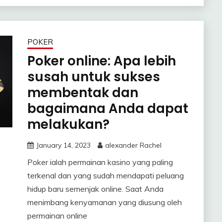
POKER
Poker online: Apa lebih
susah untuk sukses
membentak dan
bagaimana Anda dapat
melakukan?
January 14, 2023
alexander Rachel
Poker ialah permainan kasino yang paling
terkenal dan yang sudah mendapati peluang
hidup baru semenjak online. Saat Anda
menimbang kenyamanan yang diusung oleh
permainan online